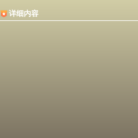
内容加载失败，可能是你的浏览器屏蔽了JS脚本！
详细内容