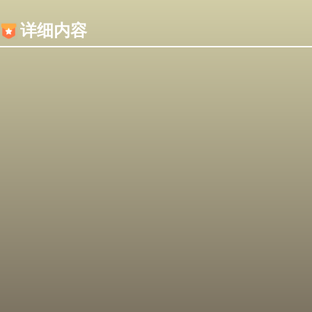
内容加载失败，可能是你的浏览器屏蔽了JS脚本！
详细内容