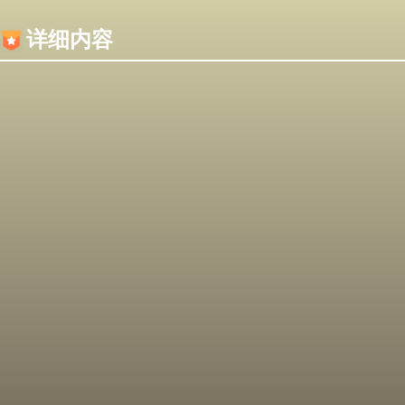
内容加载失败，可能是你的浏览器屏蔽了JS脚本！
详细内容