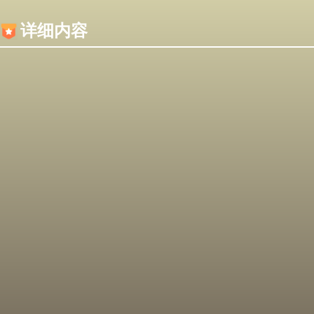
内容加载失败，可能是你的浏览器屏蔽了JS脚本！
详细内容