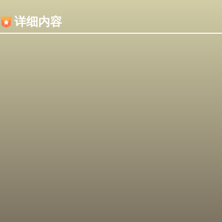
内容加载失败，可能是你的浏览器屏蔽了JS脚本！
详细内容