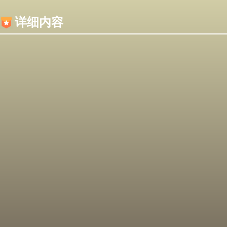
内容加载失败，可能是你的浏览器屏蔽了JS脚本！
详细内容