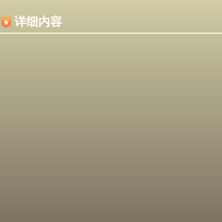
内容加载失败，可能是你的浏览器屏蔽了JS脚本！
详细内容