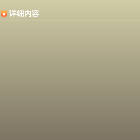
内容加载失败，可能是你的浏览器屏蔽了JS脚本！
详细内容