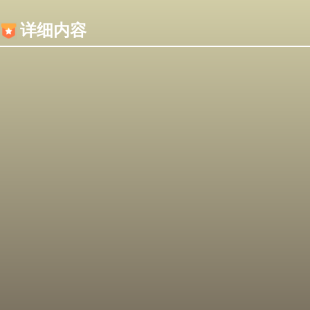
内容加载失败，可能是你的浏览器屏蔽了JS脚本！
详细内容