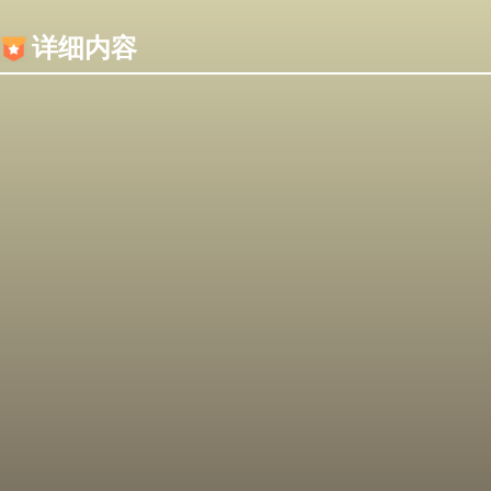
内容加载失败，可能是你的浏览器屏蔽了JS脚本！
详细内容