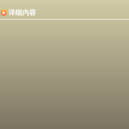
内容加载失败，可能是你的浏览器屏蔽了JS脚本！
详细内容