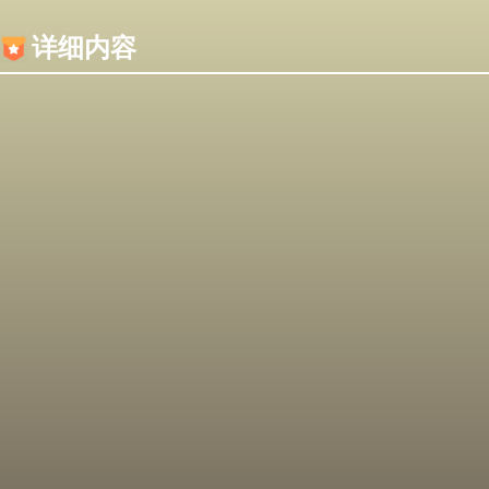
内容加载失败，可能是你的浏览器屏蔽了JS脚本！
详细内容