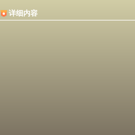
内容加载失败，可能是你的浏览器屏蔽了JS脚本！
详细内容