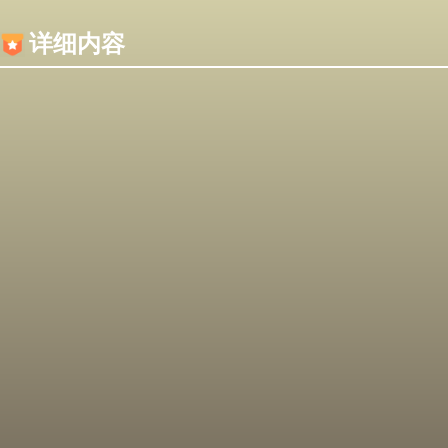
内容加载失败，可能是你的浏览器屏蔽了JS脚本！
详细内容