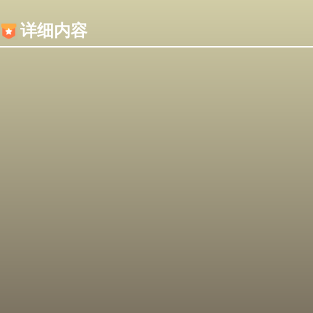
内容加载失败，可能是你的浏览器屏蔽了JS脚本！
详细内容