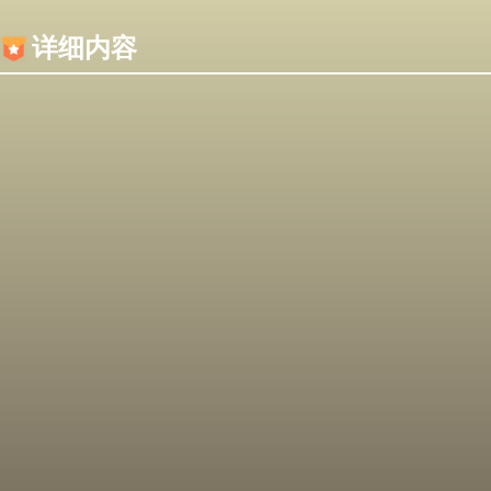
内容加载失败，可能是你的浏览器屏蔽了JS脚本！
详细内容