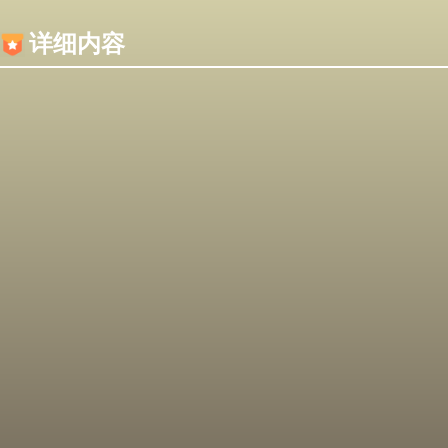
内容加载失败，可能是你的浏览器屏蔽了JS脚本！
详细内容