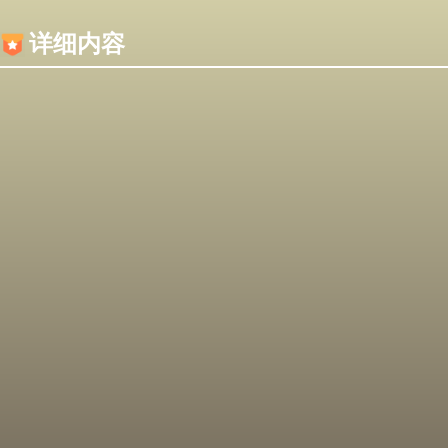
内容加载失败，可能是你的浏览器屏蔽了JS脚本！
详细内容