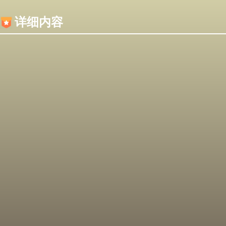
内容加载失败，可能是你的浏览器屏蔽了JS脚本！
详细内容