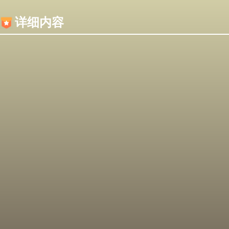
内容加载失败，可能是你的浏览器屏蔽了JS脚本！
详细内容