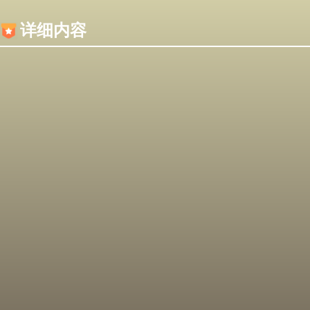
内容加载失败，可能是你的浏览器屏蔽了JS脚本！
详细内容