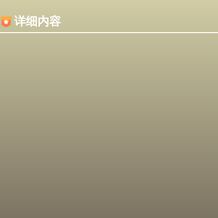
内容加载失败，可能是你的浏览器屏蔽了JS脚本！
详细内容