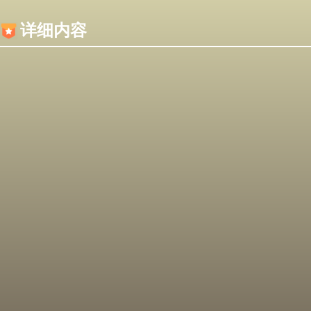
内容加载失败，可能是你的浏览器屏蔽了JS脚本！
详细内容