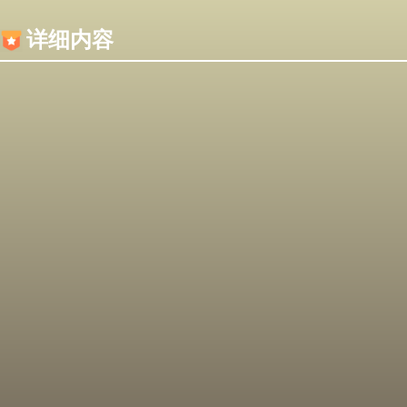
内容加载失败，可能是你的浏览器屏蔽了JS脚本！
详细内容