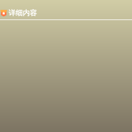
内容加载失败，可能是你的浏览器屏蔽了JS脚本！
详细内容