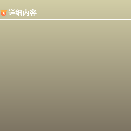
内容加载失败，可能是你的浏览器屏蔽了JS脚本！
详细内容