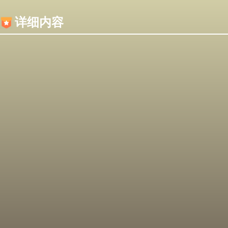
内容加载失败，可能是你的浏览器屏蔽了JS脚本！
详细内容