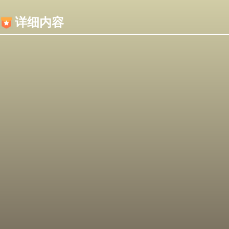
内容加载失败，可能是你的浏览器屏蔽了JS脚本！
详细内容