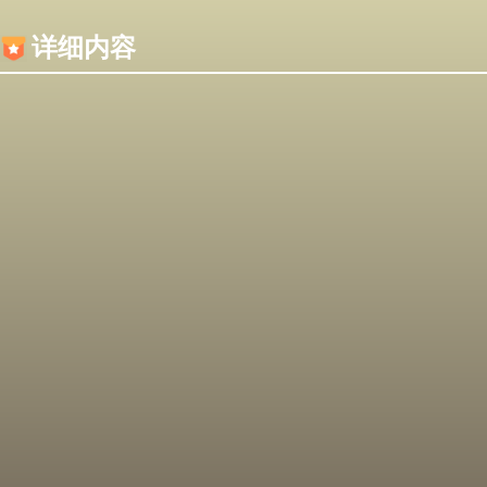
内容加载失败，可能是你的浏览器屏蔽了JS脚本！
详细内容