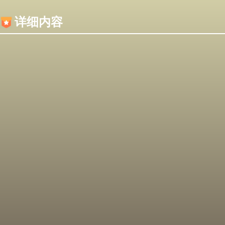
内容加载失败，可能是你的浏览器屏蔽了JS脚本！
详细内容