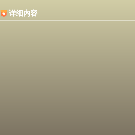
内容加载失败，可能是你的浏览器屏蔽了JS脚本！
详细内容