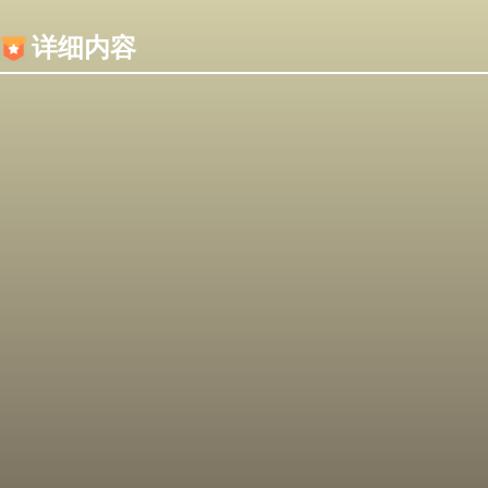
内容加载失败，可能是你的浏览器屏蔽了JS脚本！
详细内容