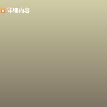
内容加载失败，可能是你的浏览器屏蔽了JS脚本！
详细内容