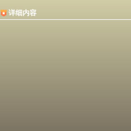
内容加载失败，可能是你的浏览器屏蔽了JS脚本！
详细内容