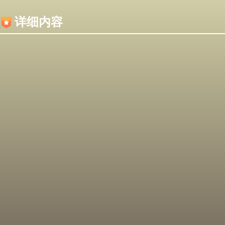
内容加载失败，可能是你的浏览器屏蔽了JS脚本！
详细内容