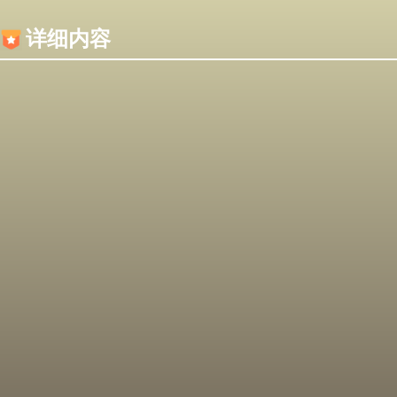
内容加载失败，可能是你的浏览器屏蔽了JS脚本！
详细内容