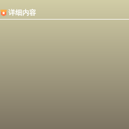
内容加载失败，可能是你的浏览器屏蔽了JS脚本！
详细内容