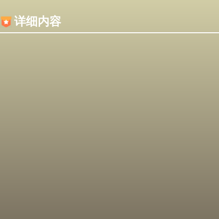
内容加载失败，可能是你的浏览器屏蔽了JS脚本！
详细内容