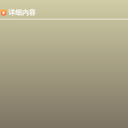
内容加载失败，可能是你的浏览器屏蔽了JS脚本！
详细内容