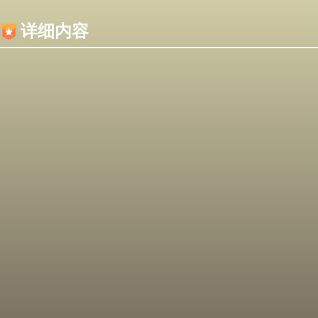
内容加载失败，可能是你的浏览器屏蔽了JS脚本！
详细内容