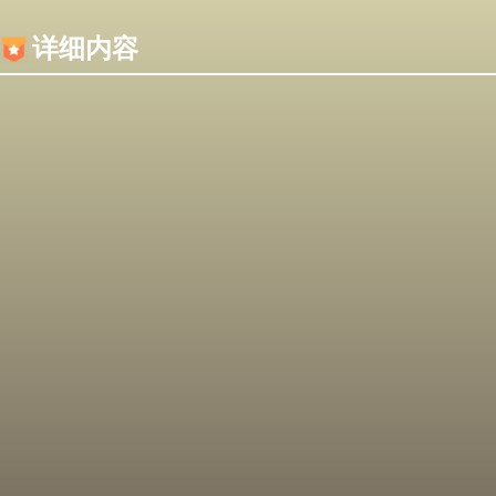
内容加载失败，可能是你的浏览器屏蔽了JS脚本！
详细内容