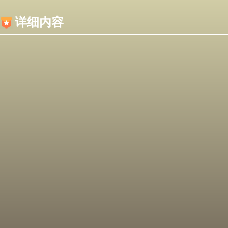
内容加载失败，可能是你的浏览器屏蔽了JS脚本！
详细内容