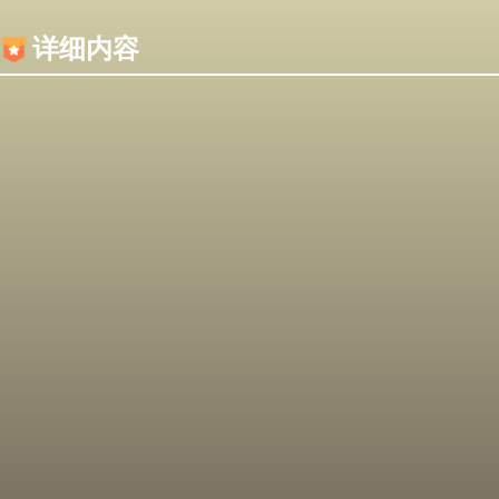
内容加载失败，可能是你的浏览器屏蔽了JS脚本！
详细内容