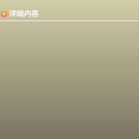
内容加载失败，可能是你的浏览器屏蔽了JS脚本！
详细内容