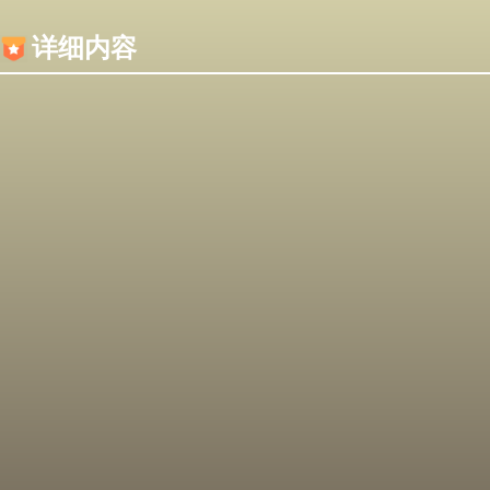
内容加载失败，可能是你的浏览器屏蔽了JS脚本！
详细内容