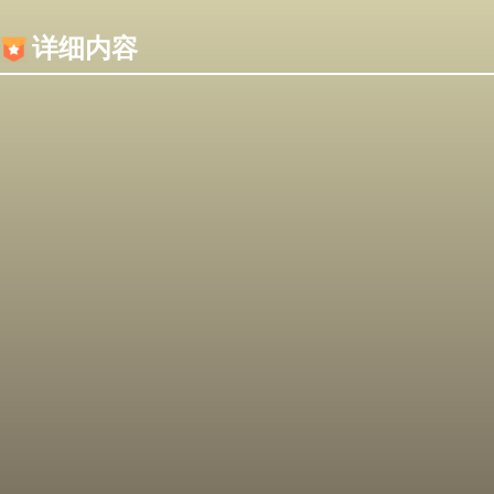
内容加载失败，可能是你的浏览器屏蔽了JS脚本！
详细内容