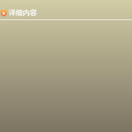
内容加载失败，可能是你的浏览器屏蔽了JS脚本！
详细内容