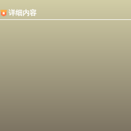
内容加载失败，可能是你的浏览器屏蔽了JS脚本！
详细内容