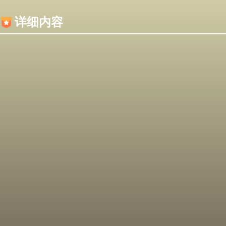
内容加载失败，可能是你的浏览器屏蔽了JS脚本！
详细内容