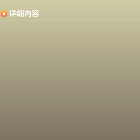
内容加载失败，可能是你的浏览器屏蔽了JS脚本！
详细内容